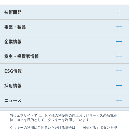
技術開発
技術開発ニュース
事業・製品
電子事業
その他事業
セラミック事業
企業情報
ご挨拶
企業理念
購買方針
スポーツ活動
会社概要
中期経営計画
イビデンレグルス
企業情報ニュース
株主・投資家情報
トップメッセージ
IRカレンダー
株主の皆さまへ
ディスクロージャーポリシー
財務ハイライト
IRライブラリー
株式・格付情報
IRニュース
ESG情報
トップメッセージ
環境（E）
ガバナンス（G）
ESG情報の編集方針
ESG経営に対する考え方
社会（S）
ESGデータ集
ESGニュース
採用情報
IBIDEN×AI Creative Works
ニュース
技術開発
企業情報
IR
ESG
当ウェブサイトでは、お客様の利便性の向上およびサービスの品質維
サイトマップ
プライバシーポリシー
持・向上を目的として、クッキーを利用しています。
ソーシャルメディアポリシー
サイトのご利用条件
クッキーの利用にご同意いただける場合は、「同意する」ボタンを押