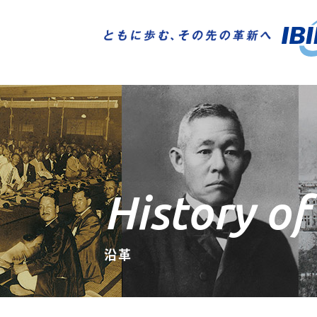
技術開発
採用情報
ニュース
ご挨拶
トップメッセージ
トップメッセージ
技術開発ニュース
電子事業
購買方針
株主の皆さまへ
ガバナンス（G）
IBIDEN×AI Creative Works
技術開発
History of
沿革