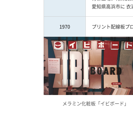
愛知県高浜市に 衣
1970
プリント配線板プ
メラミン化粧板「イビボード」