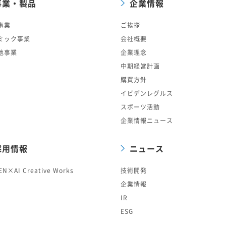
事業・製品
企業情報
事業
ご挨拶
ミック事業
会社概要
他事業
企業理念
中期経営計画
購買方針
イビデンレグルス
スポーツ活動
企業情報ニュース
採用情報
ニュース
EN×AI Creative Works
技術開発
企業情報
IR
ESG