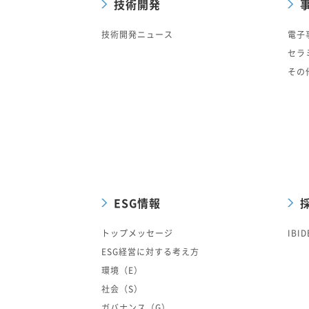
技術開発
技術開発ニュース
電子
セラ
その
ESG情報
トップメッセージ
IBID
ESG経営に対する考え方
環境（E）
社会（S）
ガバナンス（G）