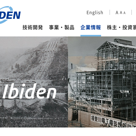
会社概要
財務ハイライト
ESG経営に対する考え方
企業理念
IRカレンダー
環境（E）
English
A
A
A
セラミック事業
イビデンレグルス
株式・格付情報
ESGデータ集
企業情報
その他事業
スポーツ活動
ディスクロージャーポリシ
ESG情報の編集方針
IR
技術開発
事業・製品
企業情報
株主・投資
 Ibiden