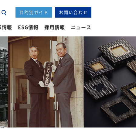
中期経営計画
IRライブラリー
社会（S）
目的別ガイド
お問い合わせ
ー
企業情報ニュース
IRニュース
ESGニュース
ESG
家情報
ESG情報
採用情報
ニュース