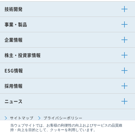
技術開発
技術開発ニュース
事業・製品
電子事業
その他事業
セラミック事業
企業情報
ご挨拶
企業理念
購買方針
スポーツ活動
会社概要
中期経営計画
イビデンレグルス
企業情報ニュース
株主・投資家情報
トップメッセージ
IRカレンダー
株主の皆さまへ
ディスクロージャーポリシー
財務ハイライト
IRライブラリー
株式・格付情報
IRニュース
ESG情報
トップメッセージ
環境（E）
ガバナンス（G）
ESG情報の編集方針
ESG経営に対する考え方
社会（S）
ESGデータ集
ESGニュース
採用情報
IBIDEN×AI Creative Works
ニュース
技術開発
企業情報
IR
ESG
サイトマップ
プライバシーポリシー
当ウェブサイトでは、お客様の利便性の向上およびサービスの品質維
ソーシャルメディアポリシー
サイトのご利用条件
持・向上を目的として、クッキーを利用しています。