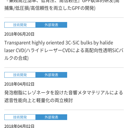
『兼顾高过滤率、低背压、高信赖性』​GPF载体的研发(高
捕集/低圧損/高信頼性を両立したGPFの開発)
技術開発
外部発表
2018年06月20日
Transparent highly oriented 3C-SiC bulks by halide
laser CVD(ハライドレーザーCVDによる高配向性透明SiCバ
ルクの合成)
技術開発
外部発表
2018年04月02日
発泡樹脂にレゾネータを設けた音響メタマテリアルによる
遮音性能向上と軽量化の両立検討
技術開発
外部発表
2018年04月02日