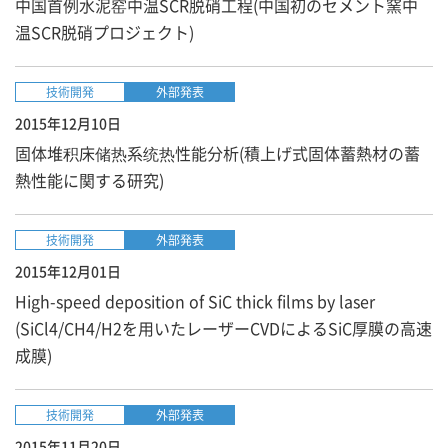
中国首例水泥窑中温SCR脱硝工程​(中国初のセメント窯中
温SCR脱硝プロジェクト)
技術開発
外部発表
2015年12月10日
固体堆积床储热系统热性能分析(積上げ式固体蓄熱材の蓄
熱性能に関する研究)
技術開発
外部発表
2015年12月01日
High-speed deposition of SiC thick films by laser
(SiCl4/CH4/H2を用いたレーザーCVDによるSiC厚膜の高速
成膜)
技術開発
外部発表
2015年11月20日