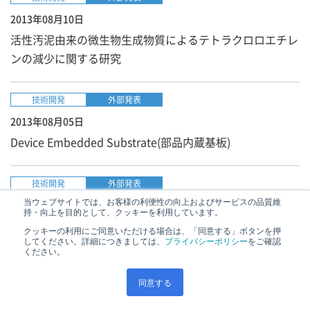
2013年08月10日
活性汚泥由来の微生物生成物質によるテトラクロロエチレ
ンの減少に関する研究
技術開発
外部発表
2013年08月05日
Device Embedded Substrate(部品内蔵基板)
技術開発
外部発表
当ウェブサイトでは、お客様の利便性の向上およびサービスの品質維
2013年07月01日
持・向上を目的として、クッキーを利用しています。
Development of high porosity SiC-GPF to achieve both
クッキーの利用にご同意いただける場合は、「同意する」ボタンを押
してください。詳細につきましては、
プライバシーポリシー
をご確認
high catalyst coarting capacity and low pressure loss(高
ください。
触媒コート量と低圧損を両立できる高気孔率DPF開発)
同意する
技術開発
外部発表