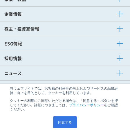
電子事業
その他事業
セラミック事業
企業情報
ご挨拶
企業理念
購買方針
スポーツ活動
会社概要
中期経営計画
イビデンレグルス
企業情報ニュース
株主・投資家情報
トップメッセージ
IRカレンダー
株主の皆さまへ
ディスクロージャーポリシー
財務ハイライト
IRライブラリー
株式・格付情報
IRニュース
ESG情報
トップメッセージ
環境（E）
ガバナンス（G）
ESG情報の編集方針
ESG経営に対する考え方
社会（S）
ESGデータ集
ESGニュース
採用情報
IBIDEN×AI Creative Works
ニュース
技術開発
企業情報
IR
ESG
当ウェブサイトでは、お客様の利便性の向上およびサービスの品質維
サイトマップ
プライバシーポリシー
持・向上を目的として、クッキーを利用しています。
ソーシャルメディアポリシー
サイトのご利用条件
クッキーの利用にご同意いただける場合は、「同意する」ボタンを押
してください。詳細につきましては、
プライバシーポリシー
をご確認
ください。
お問い合わせ
English
同意する
Copyright© IBIDEN All Rights Reserved.