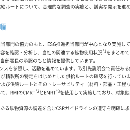
供給ルートについて、合理的な調査の実施と、誠実な開示を進
順
当部門の協力のもと、ESG推進担当部門が中心となり実施し
*1
内容を確認・分析し、当社の関連する鉱物使用状況
をまとめて
担当部署長の承認のもと情報を提供しています。
ダンスを参照し、活動を進めています。取引先説明会で責任あ
よび精製所の特定をはじめとした供給ルートの確認を行ってい
および供給ルートとそのトレーサビリティ（材料・部品・工程
*2
*3
、RMIのCMRT
とEMRT
を使用して実施しており、対象鉱
任ある鉱物資源の調達を含むCSRガイドラインの遵守を明確に