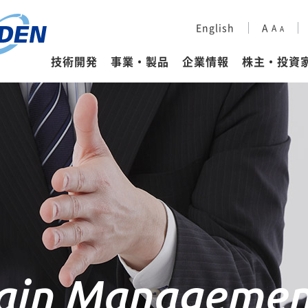
会社概要
財務ハイライト
ESG経営に対する考え方
企業理念
IRカレンダー
環境（E）
English
A
A
A
セラミック事業
イビデンレグルス
株式・格付情報
ESGデータ集
企業情報
その他事業
スポーツ活動
ディスクロージャーポリシ
ESG情報の編集方針
IR
技術開発
事業・製品
企業情報
株主・投資
hain Managemen