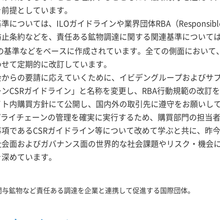
を前提としています。
ては、ILOガイドラインや業界団体RBA（Responsible Bus
止条約などを、責任ある鉱物調達に関する関連基準については
の基準などをベースに作成されています。全ての側面において、
わせて定期的に改訂しています。
会からの要請に応えていくために、イビデングループおよびサ
CSRガイドライン」と名称を変更し、RBA行動規範の改訂を
イト内購買方針にて公開し、国内外の取引先に遵守をお願いし
プライチェーンの管理を確実に実行するため、購買部門の担当
項であるCSRガイドライン等について改めて学ぶと共に、昨
社会面およびガバナンス面の世界的な社会課題やリスク・機会
を深めています。
非関与鉱物など責任ある調達を企業と連携して促進する国際団体。