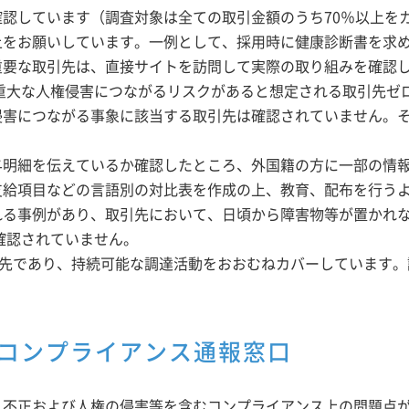
認しています（調査対象は全ての取引金額のうち70％以上を
上をお願いしています。一例として、採用時に健康診断書を求
重要な取引先は、直接サイトを訪問して実際の取り組みを確認
重大な人権侵害につながるリスクがあると想定される取引先ゼロ
侵害につながる事象に該当する取引先は確認されていません。
与明細を伝えているか確認したところ、外国籍の方に一部の情
支給項目などの言語別の対比表を作成の上、教育、配布を行う
れる事例があり、取引先において、日頃から障害物等が置かれ
確認されていません。
引先であり、持続可能な調達活動をおおむねカバーしています
コンプライアンス通報窓口
、不正および人権の侵害等を含むコンプライアンス上の問題点