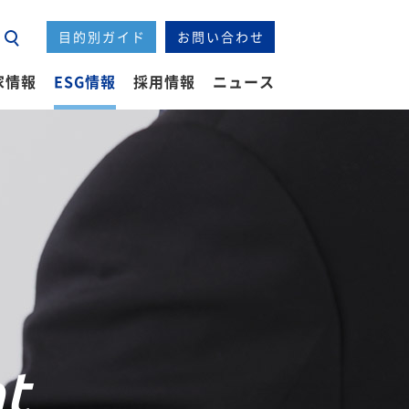
中期経営計画
IRライブラリー
社会（S）
目的別ガイド
お問い合わせ
ー
企業情報ニュース
IRニュース
ESGニュース
ESG
家情報
ESG情報
採用情報
ニュース
t