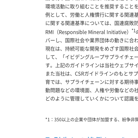
環境活動に取り組むことを推奨すること
例として、労働と人権慣行に関する関連基準につい
に関する関連基準については、国連腐敗防
*1
RMI（Responsible Mineral Initiative）
バーし、国際社会や業界団体の動きに合
現在は、持続可能な開発をめざす国際社
して、「イビデングループサプライチェーン
す。上記のガイドラインは当社ウェブサ
また当社は、CSRガイドラインのもとサ
育では、サプライチェーンに対する期待事
動問題などの環境面、人権や労働などの
どのように管理していくかについて認識
*1：350以上の企業や団体が加盟する、紛争