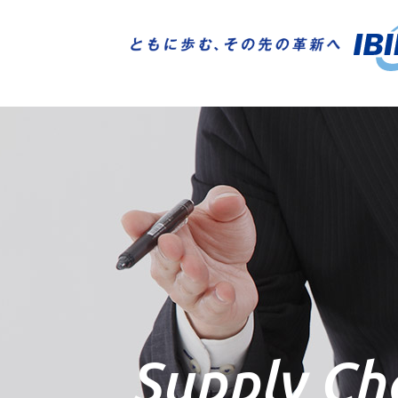
技術開発
採用情報
ニュース
ご挨拶
トップメッセージ
トップメッセージ
技術開発ニュース
電子事業
購買方針
株主の皆さまへ
ガバナンス（G）
IBIDEN×AI Creative Works
技術開発
Supply C